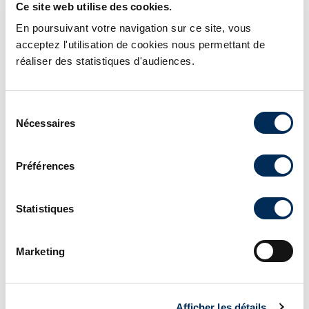
Pour les produits élaborés, un minium de 30% de
Ce site web utilise des cookies.
matière première
Poisson d’Aquaculture
En poursuivant votre navigation sur ce site, vous
Français
dans la recette est requis. Il n’y a pas de
acceptez l'utilisation de cookies nous permettant de
mélange possible avec d’autres espèces de
réaliser des statistiques d'audiences.
poissons.
Tous les établissements engagés dans la
Sélection
démarche
Poisson d’Aquaculture Français
sont
Nécessaires
du
agréés ou enregistrés par les pouvoirs publics et
consentement
localisés en France, depuis les écloseries, les
Préférences
éleveurs, jusqu’aux établissement de
conditionnement et de transformation.
Statistiques
Marketing
Afficher les détails