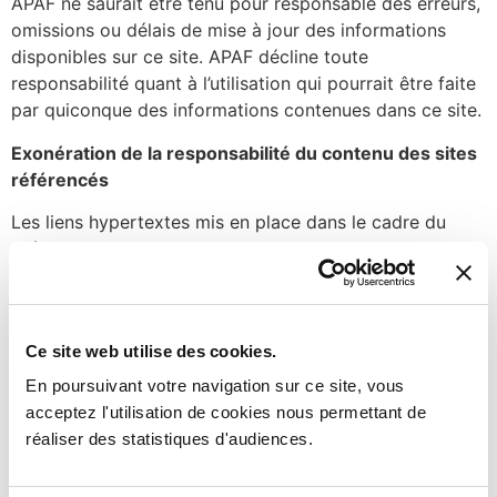
APAF ne saurait être tenu pour responsable des erreurs,
omissions ou délais de mise à jour des informations
disponibles sur ce site. APAF décline toute
responsabilité quant à l’utilisation qui pourrait être faite
par quiconque des informations contenues dans ce site.
Exonération de la responsabilité du contenu des sites
référencés
Les liens hypertextes mis en place dans le cadre du
présent site Internet en direction d’autres ressources
présentes sur le réseau Internet ne sont proposés que
pour des raisons de commodité et ni leur contenu ou les
liens qu’ils contiennent, ni les changements ou mises à
Ce site web utilise des cookies.
jour qui leur sont apportés ne sauraient engager la
responsabilité APAF.
En poursuivant votre navigation sur ce site, vous
acceptez l'utilisation de cookies nous permettant de
Exonération de la responsabilité technique
réaliser des statistiques d'audiences.
APAF décline toute responsabilité en cas de difficulté
d’accès à son site ou d’interruptions dans la connexion